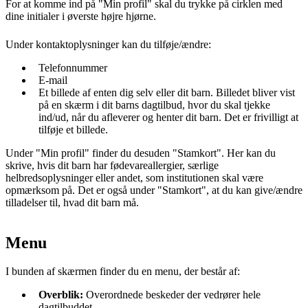
For at komme ind på "Min profil" skal du trykke på cirklen med
dine initialer i øverste højre hjørne.
Under kontaktoplysninger kan du tilføje/ændre:
Telefonnummer
E-mail
Et billede af enten dig selv eller dit barn. Billedet bliver vist
på en skærm i dit barns dagtilbud, hvor du skal tjekke
ind/ud, når du afleverer og henter dit barn. Det er frivilligt at
tilføje et billede.
Under "Min profil" finder du desuden "Stamkort". Her kan du
skrive, hvis dit barn har fødevareallergier, særlige
helbredsoplysninger eller andet, som institutionen skal være
opmærksom på. Det er også under "Stamkort", at du kan give/ændre
tilladelser til, hvad dit barn må.
Menu
I bunden af skærmen finder du en menu, der består af:
Overblik:
Overordnede beskeder der vedrører hele
dagtilbuddet.